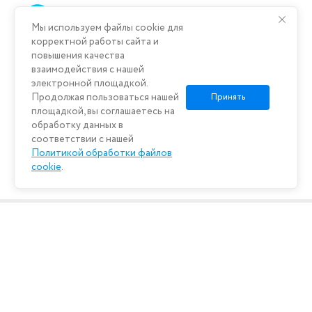
44-ФЗ Тех. работы в филиале "Открытие"
09
АО "БМ Банк"
Мы используем файлы cookie для
корректной работы сайта и
июня
повышения качества
взаимодействия с нашей
электронной площадкой.
Продолжая пользоваться нашей
Принять
площадкой, вы соглашаетесь на
обработку данных в
соответствии с нашей
Политикой обработки файлов
cookie
.
РАДы помочь!